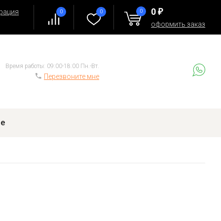
0
рация
0
0
0
₽
д
оформить заказ
Время работы: 09:00-18:00 Пн.-Вт.
Перезвоните мне
ие