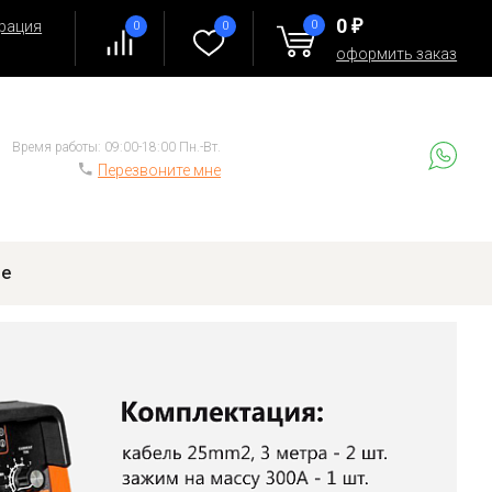
0
рация
0
0
0
₽
д
оформить заказ
Время работы: 09:00-18:00 Пн.-Вт.
Перезвоните мне
ие